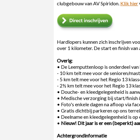
clubgebouw van AV Spiridon.
Klik hier
Hardlopers kunnen zich inschrijven voo
over 1 kilometer. De start en finish van
Overig
:
• De Leemputtenloop is onderdeel van
- 10 km telt mee voor de senioren/mas
- 5 km telt mee voor het Regio 13 kla
- 2½ km telt mee voor het Regio 13 k
• Douche- en kleedgelegenheid is aanw
• Medische verzorging bij start/finish
• Foto's enkele dagen na afloop via fa
• Gratis dichtbij parkeren op ons terrei
• Deelname en kleedgelegenheid is op 
•
Nieuw! Dit jaar is er een (beperkt) aan
Achtergrondinformatie