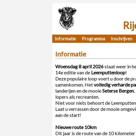
Ri
Informatie
Programma
Inschrijven
Informatie
Woensdag 8 april 2026
staat weer in h
14e editie van de
Leemputtenloop
!
Deze populaire loop voert u door de p
samenkomen. Het
volledig verharde p
landerijen en de mooie
Seterse Bergen
.
lopers als recreanten.
Niet voor niets behoort de Leemputtenl
Laat u verrassen door de mooie omgevin
aan de start!
Nieuwe route 10km
Dit jaar is de route van de 10 kilometer