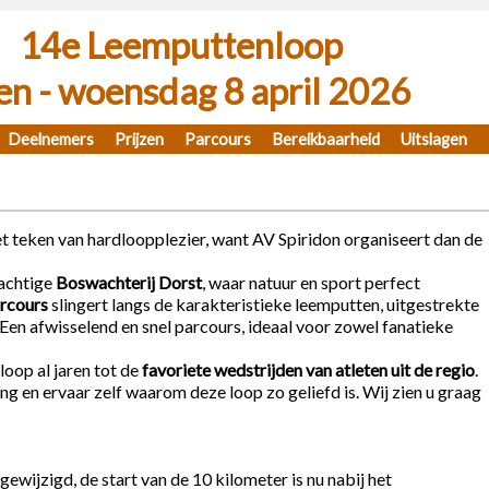
14e Leemputtenloop
jen - woensdag 8 april 2026
Deelnemers
Prijzen
Parcours
Bereikbaarheid
Uitslagen
et teken van hardloopplezier, want AV Spiridon organiseert dan de
rachtige
Boswachterij Dorst
, waar natuur en sport perfect
arcours
slingert langs de karakteristieke leemputten, uitgestrekte
 Een afwisselend en snel parcours, ideaal voor zowel fanatieke
oop al jaren tot de
favoriete wedstrijden van atleten uit de regio
.
g en ervaar zelf waarom deze loop zo geliefd is. Wij zien u graag
 gewijzigd, de start van de 10 kilometer is nu nabij het