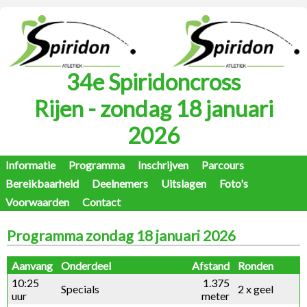
34e Spiridoncross
Rijen - zondag 18 januari
2026
Informatie
Programma
Inschrijven
Parcours
Bereikbaarheid
Deelnemers
Uitslagen
Foto's
Voorwaarden
Contact
Programma zondag 18 januari 2026
Aanvang
Onderdeel
Afstand
Ronden
10:25
1.375
Specials
2 x geel
uur
meter