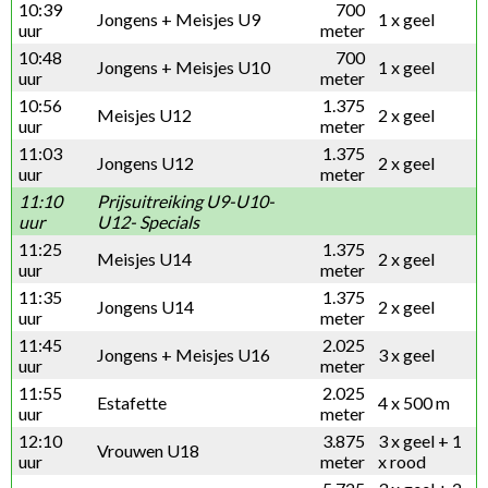
10:39
700
Jongens + Meisjes U9
1 x geel
uur
meter
10:48
700
Jongens + Meisjes U10
1 x geel
uur
meter
10:56
1.375
Meisjes U12
2 x geel
uur
meter
11:03
1.375
Jongens U12
2 x geel
uur
meter
11:10
Prijsuitreiking U9-U10-
uur
U12- Specials
11:25
1.375
Meisjes U14
2 x geel
uur
meter
11:35
1.375
Jongens U14
2 x geel
uur
meter
11:45
2.025
Jongens + Meisjes U16
3 x geel
uur
meter
11:55
2.025
Estafette
4 x 500 m
uur
meter
12:10
3.875
3 x geel + 1
Vrouwen U18
uur
meter
x rood