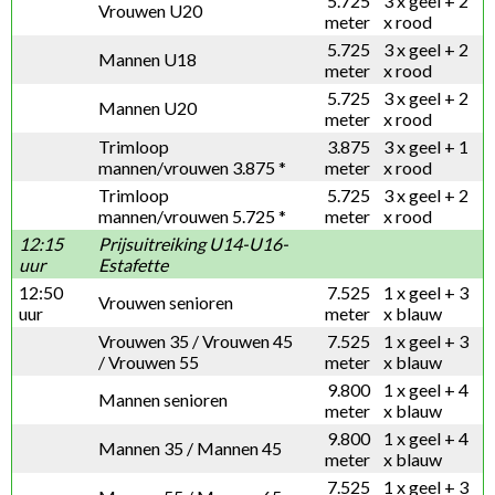
5.725
3 x geel + 2
Vrouwen U20
meter
x rood
5.725
3 x geel + 2
Mannen U18
meter
x rood
5.725
3 x geel + 2
Mannen U20
meter
x rood
Trimloop
3.875
3 x geel + 1
mannen/vrouwen 3.875 *
meter
x rood
Trimloop
5.725
3 x geel + 2
mannen/vrouwen 5.725 *
meter
x rood
12:15
Prijsuitreiking U14-U16-
uur
Estafette
12:50
7.525
1 x geel + 3
Vrouwen senioren
uur
meter
x blauw
Vrouwen 35 / Vrouwen 45
7.525
1 x geel + 3
/ Vrouwen 55
meter
x blauw
9.800
1 x geel + 4
Mannen senioren
meter
x blauw
9.800
1 x geel + 4
Mannen 35 / Mannen 45
meter
x blauw
7.525
1 x geel + 3