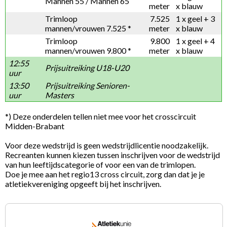
Mannen 55 / Mannen 65
meter
x blauw
Trimloop
7.525
1 x geel + 3
mannen/vrouwen 7.525 *
meter
x blauw
Trimloop
9.800
1 x geel + 4
mannen/vrouwen 9.800 *
meter
x blauw
12:55
Prijsuitreiking U18-U20
uur
13:50
Prijsuitreiking Senioren-
uur
Masters
*) Deze onderdelen tellen niet mee voor het crosscircuit
Midden-Brabant
Voor deze wedstrijd is geen wedstrijdlicentie noodzakelijk.
Recreanten kunnen kiezen tussen inschrijven voor de wedstrijd
van hun leeftijdscategorie of voor een van de trimlopen.
Doe je mee aan het regio13 cross circuit, zorg dan dat je je
atletiekvereniging opgeeft bij het inschrijven.